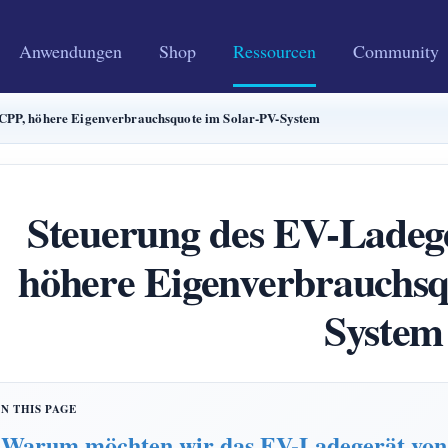
Anwendungen
Shop
Ressourcen
Community
CPP, höhere Eigenverbrauchsquote im Solar-PV-System
Steuerung des EV-Ladeg
höhere Eigenverbrauchsq
System
Warum möchten wir das EV-Ladegerät v