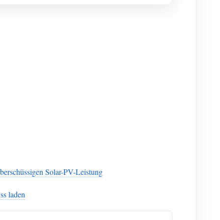
 überschüssigen Solar-PV-Leistung
ss laden