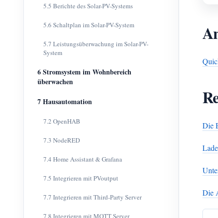
5.5 Berichte des Solar-PV-Systems
5.6 Schaltplan im Solar-PV-System
An
5.7 Leistungsüberwachung im Solar-PV-
System
Quic
6 Stromsystem im Wohnbereich
überwachen
Re
7 Hausautomation
7.2 OpenHAB
Die 
7.3 NodeRED
Lade
7.4 Home Assistant & Grafana
Unte
7.5 Integrieren mit PVoutput
Die 
7.7 Integrieren mit Third-Party Server
7.8 Integrieren mit MQTT Server