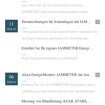
Ein realer Fall, der die Unterschiede zwischen
Blog
App Store
IAMMETER- und Stromversorgungsdaten erklärt
Website erkunden
Stromrechnungen für Solaranlagen mit IAMMETER senken
16
11
PV-Ranking
2026-03
2026-03
Überwachen Sie den Solar-Import/Export, verbessern Sie
den Eigenverbrauch und nutzen Sie überschüssige
Solarenergie, um die Stromkosten aus dem Netz zu
Erstellen Sie Ihr eigenes IAMMETER-Energiedashboard in 5 Minuten
senken.
Keine Programmierkenntnisse erforderlich
Alexa-EnergieMonitor: IAMMETER mit Amazon Alexa verbinden
04
06
2026-03
2026-01
Erfahren Sie, wie Sie IAMMETER mit Amazon Alexa
verbinden und den Stromverbrauch mit Sprachbefehlen
über die IAMMETER Alexa-Fertigkeit überwachen.
Messung von Blindleistung (kVAR, kVARh, PF) mit IAMMETER-Smart-Energy-Metern