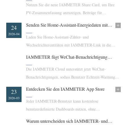
EV-Ladegerät
Nutzen Sie die neue IAMMETER Share Card, um Ihre
PV-Zusammenfassung anzuzeigen, Beiträge für
IAMMETER Simulator
Prämienpunkte einzureichen und einfacher an der PV-
Virtueller Zähler
Senden Sie Home-Assistant-Energiedaten mit IAMMETER-Link in die Cloud
09
24
Rangliste teilzunehmen.
2026-05
2026-04
System für Energieprognose und Simulation
Laden Sie Home-Assistant-Zähler- und
Wechselrichterentitäten mit IAMMETER-Link in die
Anwendungen
IAMMETER Cloud hoch. Ordnen Sie ein- oder
IAMMETER fügt WeChat-Benachrichtigungen hinzu
Energieüberwachung für Solar-PV-Systeme
Shop
dreiphasige Daten für Fernüberwachung und Solaranalyse
zu.
Stromverbrauchsmonitor
Die IAMMETER Cloud unterstützt jetzt WeChat-
Ressourcen
Benachrichtigungen, sodass Benutzer Echtzeit-Warnungen
PV-Heizungssteuerungssystem
Produkt-Schnellstart
Community
in WeChat innerhalb des vorhandenen IAMMETER-
Entdecken Sie den IAMMETER App Store
Hausautomation
07
23
Dokumentation
Benachrichtigungsworkflows erhalten können.
Mitwirkendenprogramm
Lösungen
2026-04
2026-03
Jeder IAMMETER-Benutzer kann kostenlose
Energieüberwachung für Fabriken
Tutorial-Video
Mitwirkenden-Center
Kontakt
benutzerdefinierte Dashboards nutzen, ohne
FAQ
IAMMETER Aktivitäten
Entwicklungsarbeit leisten zu müssen.
Über uns
Warum unterscheiden sich IAMMETER- und Stromzählerdaten? Eine Analyse anhand eines realen Fallbeispiels
Nachrichten
Forum