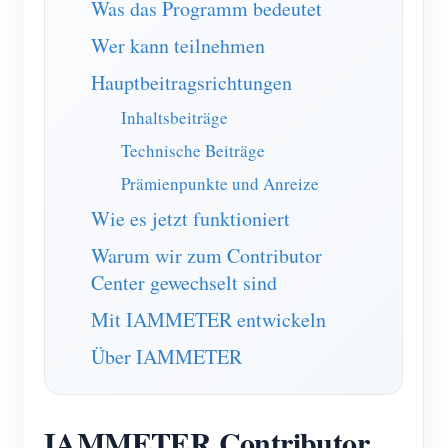
Was das Programm bedeutet
EV-Ladegerät
Wer kann teilnehmen
IAMMETER Simulator
Hauptbeitragsrichtungen
Virtueller Zähler
Inhaltsbeiträge
System für Energieprognose und Simulation
Technische Beiträge
Anwendungen
Prämienpunkte und Anreize
Energieüberwachung für Solar-PV-Systeme
Shop
Wie es jetzt funktioniert
Stromverbrauchsmonitor
Ressourcen
Warum wir zum Contributor
Center gewechselt sind
PV-Heizungssteuerungssystem
Produkt-Schnellstart
Community
Mit IAMMETER entwickeln
Hausautomation
Dokumentation
Mitwirkendenprogramm
Lösungen
Über IAMMETER
Energieüberwachung für Fabriken
Tutorial-Video
Mitwirkenden-Center
Kontakt
FAQ
IAMMETER Aktivitäten
Über uns
IAMMETER Contributor
Nachrichten
Forum