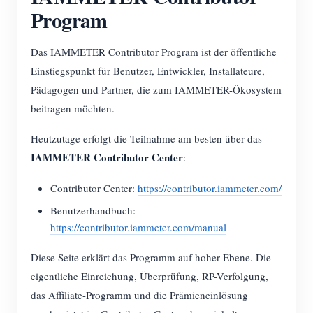
Program
Blog
App Store
Das IAMMETER Contributor Program ist der öffentliche
Website erkunden
Einstiegspunkt für Benutzer, Entwickler, Installateure,
PV-Ranking
Pädagogen und Partner, die zum IAMMETER-Ökosystem
beitragen möchten.
Heutzutage erfolgt die Teilnahme am besten über das
IAMMETER Contributor Center
:
Contributor Center:
https://contributor.iammeter.com/
Benutzerhandbuch:
https://contributor.iammeter.com/manual
Diese Seite erklärt das Programm auf hoher Ebene. Die
eigentliche Einreichung, Überprüfung, RP-Verfolgung,
das Affiliate-Programm und die Prämieneinlösung