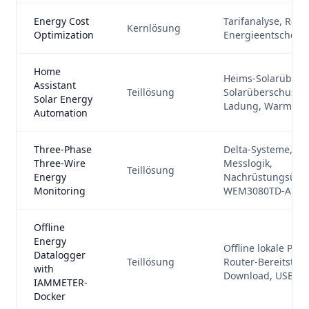
Energy Cost
Tarifanalyse, Rec
Kernlösung
Optimization
Energieentscheid
Home
Heims-Solarüber
Assistant
Teillösung
Solarüberschuss-A
Solar Energy
Ladung, Warmwas
Automation
Three-Phase
Delta-Systeme, Z
Three-Wire
Messlogik,
Teillösung
Energy
Nachrüstungsübe
Monitoring
WEM3080TD-Ausw
Offline
Energy
Offline lokale Prot
Datalogger
Teillösung
Router-Bereitstell
with
Download, USB-Ex
IAMMETER-
Docker