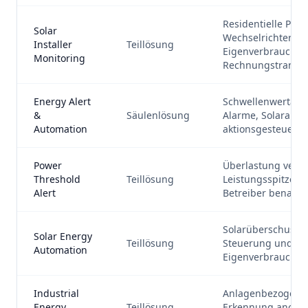
Residentielle PV-In
Solar
Wechselrichter-Por
Installer
Teillösung
Eigenverbrauch u
Monitoring
Rechnungstransp
Energy Alert
Schwellenwertalar
&
Säulenlösung
Alarme, Solarauto
Automation
aktionsgesteuert
Power
Überlastung verh
Threshold
Teillösung
Leistungsspitzen 
Alert
Betreiber benachr
Solarüberschuss fü
Solar Energy
Teillösung
Steuerung und h
Automation
Eigenverbrauch n
Industrial
Anlagenbezogene 
Energy
Teillösung
Erkennung anomal