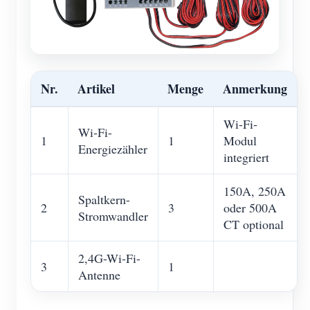
Nr.
Artikel
Menge
Anmerkung
Wi-Fi-
Wi-Fi-
1
1
Modul
Energiezähler
integriert
150A, 250A
Spaltkern-
2
3
oder 500A
Stromwandler
CT optional
2,4G-Wi-Fi-
3
1
Antenne