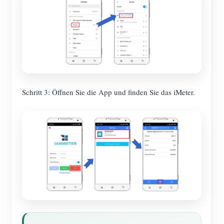
Schritt 3: Öffnen Sie die App und finden Sie das iMeter.