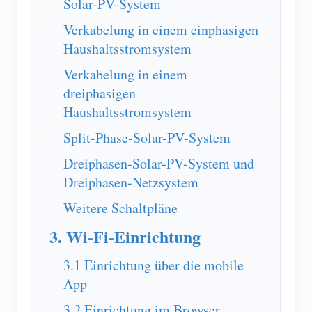
Solar-PV-System
EV-Ladegerät
Verkabelung in einem einphasigen
IAMMETER Simulator
Haushaltsstromsystem
Virtueller Zähler
Verkabelung in einem
System für Energieprognose und Simulation
dreiphasigen
Haushaltsstromsystem
Anwendungen
Split-Phase-Solar-PV-System
Energieüberwachung für Solar-PV-Systeme
Shop
Dreiphasen-Solar-PV-System und
Stromverbrauchsmonitor
Ressourcen
Dreiphasen-Netzsystem
PV-Heizungssteuerungssystem
Produkt-Schnellstart
Community
Weitere Schaltpläne
Hausautomation
Dokumentation
3. Wi-Fi-Einrichtung
Mitwirkendenprogramm
Lösungen
Energieüberwachung für Fabriken
Tutorial-Video
Mitwirkenden-Center
Kontakt
3.1 Einrichtung über die mobile
FAQ
App
IAMMETER Aktivitäten
Über uns
Nachrichten
3.2 Einrichtung im Browser
Forum