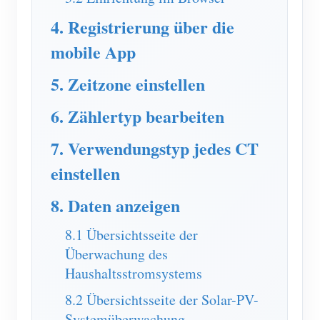
Blog
4. Registrierung über die
App Store
mobile App
Website erkunden
5. Zeitzone einstellen
PV-Ranking
6. Zählertyp bearbeiten
7. Verwendungstyp jedes CT
einstellen
8. Daten anzeigen
8.1 Übersichtsseite der
Überwachung des
Haushaltsstromsystems
8.2 Übersichtsseite der Solar-PV-
Systemüberwachung