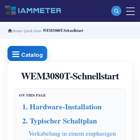
WEM3080T-Schnellstart
Home
Quick Start
Produkte
Einphasiger Wi-Fi-Energiezähler (WEM3080)
Catalog
Split-Phase-Wi-Fi-Energiezähler (WEM2067)
Dreiphasiger Wi-Fi-Energiezähler (WEM3080T)
WEM3080T-Schnellstart
Dreiphasiger Wi-Fi-Energiezähler (WEM3046T)
Dreiphasiger Wi-Fi-Energiezähler (WEM3050T)
1. Hardware-Installation
WiFi-Leistungsregler
2. Typischer Schaltplan
IAMMETER Cloud Pro
Self-Hosting-Dienst
Verkabelung in einem einphasigen