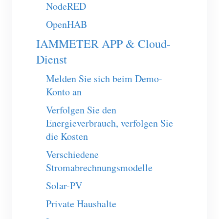
EV-Ladegerät
NodeRED
IAMMETER Simulator
OpenHAB
IAMMETER APP & Cloud-
Virtueller Zähler
Dienst
System für Energieprognose und Simulation
Melden Sie sich beim Demo-
Anwendungen
Konto an
Energieüberwachung für Solar-PV-Systeme
Shop
Verfolgen Sie den
Stromverbrauchsmonitor
Ressourcen
Energieverbrauch, verfolgen Sie
die Kosten
PV-Heizungssteuerungssystem
Produkt-Schnellstart
Community
Verschiedene
Hausautomation
Dokumentation
Mitwirkendenprogramm
Lösungen
Stromabrechnungsmodelle
Energieüberwachung für Fabriken
Tutorial-Video
Mitwirkenden-Center
Kontakt
Solar-PV
FAQ
IAMMETER Aktivitäten
Private Haushalte
Über uns
Nachrichten
Forum