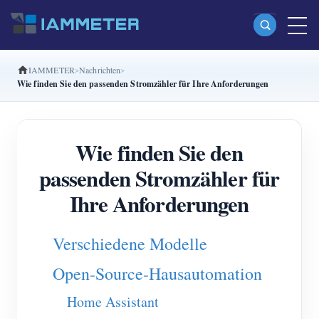
IAMMETER
Nachrichten
Produkte
Wie finden Sie den passenden Stromzähler für Ihre Anforderungen
Einphasiger Wi-Fi-Energiezähler (WEM3080)
Split-Phase-Wi-Fi-Energiezähler (WEM2067)
Wie finden Sie den
Dreiphasiger Wi-Fi-Energiezähler (WEM3080T)
passenden Stromzähler für
Dreiphasiger Wi-Fi-Energiezähler (WEM3046T)
Ihre Anforderungen
Dreiphasiger Wi-Fi-Energiezähler (WEM3050T)
Verschiedene Modelle
WiFi-Leistungsregler
Open-Source-Hausautomation
IAMMETER Cloud Pro
Self-Hosting-Dienst
Home Assistant