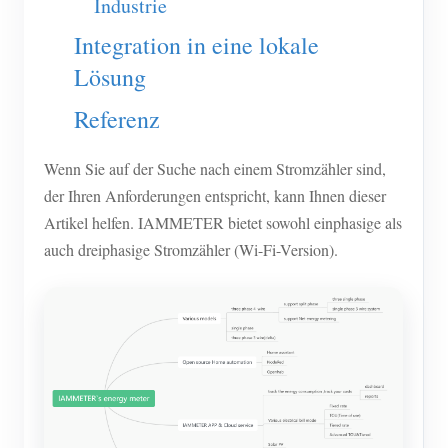
Industrie
Blog
App Store
Integration in eine lokale
Lösung
Website erkunden
PV-Ranking
Referenz
Wenn Sie auf der Suche nach einem Stromzähler sind,
der Ihren Anforderungen entspricht, kann Ihnen dieser
Artikel helfen. IAMMETER bietet sowohl einphasige als
auch dreiphasige Stromzähler (Wi-Fi-Version).