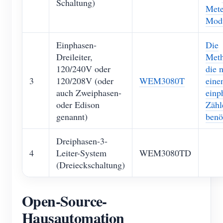
Schaltung)
Mete
Mod
Einphasen-
Die
Dreileiter,
Meth
120/240V oder
die 
3
120/208V (oder
WEM3080T
eine
auch Zweiphasen-
einp
oder Edison
Zähl
genannt)
benö
Dreiphasen-3-
4
Leiter-System
WEM3080TD
(Dreieckschaltung)
Open-Source-
Hausautomation