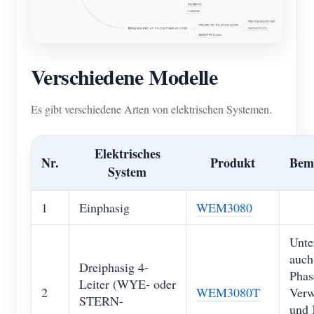
Verschiedene Modelle
Es gibt verschiedene Arten von elektrischen Systemen.
Elektrisches
Nr.
Produkt
Bem
System
1
Einphasig
WEM3080
Unte
auch
Dreiphasig 4-
Phas
Leiter (WYE- oder
2
WEM3080T
Ver
STERN-
und