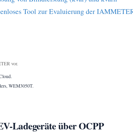
nloses Tool zur Evaluierung der IAMMETER
METER vor.
Cloud.
ählers, WEM3050T.
 EV-Ladegeräte über OCPP