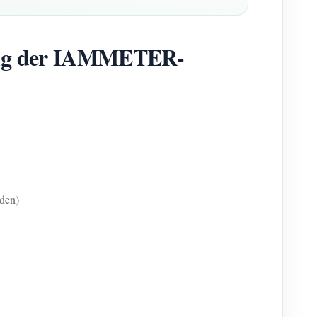
rung der IAMMETER-
rden)