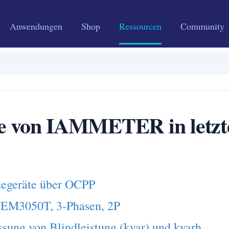
Anwendungen
Shop
Ressourcen
Community
e von IAMMETER in letzte
degeräte über OCPP
WEM3050T, 3-Phasen, 2P
sung von Blindleistung (kvar) und kvarh