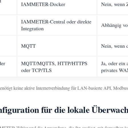
d
IAMMETER-Docker
Nein, wenn 
IAMMETER-Central oder direkte
Abhängig von
Integration
MQTT
Nein, wenn d
der
MQTT/MQTTS, HTTP/HTTPS
Ja, oder ein
oder TCP/TLS
privates W
 benötigt keine aktive Internetverbindung für LAN-basierte API, Modbus
figuration für die lokale Überwac
MMETER-Zähler und die Anwendung, die ihn ausliest, mit demselben l