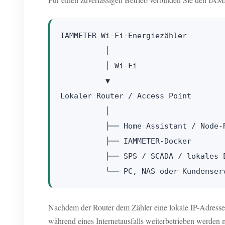
IAMMETER Wi-Fi-Energiezähler

          │

          │ Wi-Fi

          ▼

Lokaler Router / Access Point

          │

          ├── Home Assistant / Node-R
          ├── IAMMETER-Docker

          ├── SPS / SCADA / lokales E
Nachdem der Router dem Zähler eine lokale IP-Adresse 
während eines Internetausfalls weiterbetrieben werden m