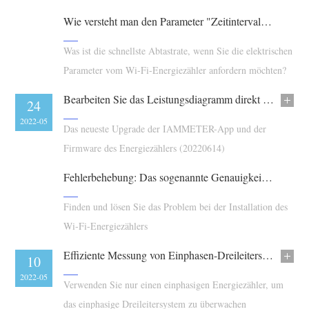
EV-Ladegerät
Leistungsschwellenwerte, Hysterese, Verzögerungen und
Wie versteht man den Parameter "Zeitintervall" im Wi-Fi-Energiezähler?
eine Fehlersicherheitsautomatisierung für stabiles Schalten
IAMMETER Simulator
hinzu.
Was ist die schnellste Abtastrate, wenn Sie die elektrischen
Virtueller Zähler
Parameter vom Wi-Fi-Energiezähler anfordern möchten?
System für Energieprognose und Simulation
Bearbeiten Sie das Leistungsdiagramm direkt in der App. Die Firmware des Wi-Fi-Energiezählers mit Modbus/TCP-Unterstützung.
14
24
Anwendungen
2022-06
2022-05
Das neueste Upgrade der IAMMETER-App und der
Energieüberwachung für Solar-PV-Systeme
Shop
Firmware des Energiezählers (20220614)
Stromverbrauchsmonitor
Ressourcen
Fehlerbehebung: Das sogenannte Genauigkeitsproblem
PV-Heizungssteuerungssystem
Produkt-Schnellstart
Community
Finden und lösen Sie das Problem bei der Installation des
Hausautomation
Dokumentation
Wi-Fi-Energiezählers
Mitwirkendenprogramm
Lösungen
Energieüberwachung für Fabriken
Tutorial-Video
Effiziente Messung von Einphasen-Dreileitersystemen (120 V/240 V) mit einem einphasigen Energiezähler
Mitwirkenden-Center
Kontakt
21
10
FAQ
2022-05
2022-05
IAMMETER Aktivitäten
Verwenden Sie nur einen einphasigen Energiezähler, um
Über uns
Nachrichten
das einphasige Dreileitersystem zu überwachen
Forum