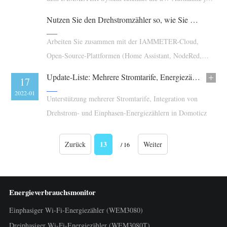
Minute auf.
Nutzen Sie den Drehstromzähler so, wie Sie es bevorzugen
Arbeiten Sie zusammen mit der IAMMETER-Cloud,
Open-Source-Plattformen (Home Assistant, NodeRed,
OpenHAB usw.) oder der Software des eigenen Kunden.
Update-Liste: Mehrere Stromtarife, Energiezähler in Domoticz integrieren
17
2022-01
Unterstützung mehrerer Stromtarife, Integration von
Drehstrom- und Einphasen-Energiezählern in Domoticz
13
Zurück
Weiter
/ 16
Energieverbrauchsmonitor
Einphasiger Wi-Fi-Energiezähler (WEM3080)
Dreiphasiger Wi-Fi-Energiezähler (WEM3080T)