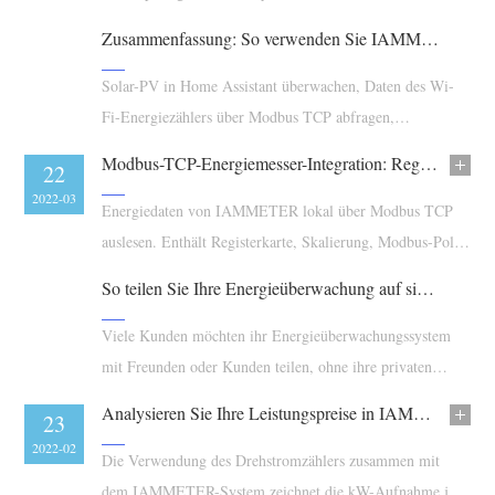
Blog
Zusammenfassung: So verwenden Sie IAMMETERs Energiezähler in Home Assistant
App Store
Website erkunden
Solar-PV in Home Assistant überwachen, Daten des Wi-
Fi-Energiezählers über Modbus TCP abfragen,
PV-Ranking
Drehstrom-Wi-Fi-Energiezähler
Modbus-TCP-Energiemesser-Integration: Register und Tests
23
22
2022-04
2022-03
Energiedaten von IAMMETER lokal über Modbus TCP
auslesen. Enthält Registerkarte, Skalierung, Modbus-Poll-
Tests und Integrationsanleitung für die Automatisierung.
So teilen Sie Ihre Energieüberwachung auf sichere Weise
Viele Kunden möchten ihr Energieüberwachungssystem
mit Freunden oder Kunden teilen, ohne ihre privaten
Daten preiszugeben. Dieser Artikel zeigt verschiedene
Analysieren Sie Ihre Leistungspreise in IAMMETER
02
23
sichere Methoden.
2022-03
2022-02
Die Verwendung des Drehstromzählers zusammen mit
dem IAMMETER-System zeichnet die kW-Aufnahme jede