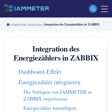
Integration des Energiezählers in ZABBIX
IAMMETER
Nachrichten
Produkte
Einphasiger Wi-Fi-Energiezähler (WEM3080)
Integration des
Split-Phase-Wi-Fi-Energiezähler (WEM2067)
Energiezählers in ZABBIX
Dreiphasiger Wi-Fi-Energiezähler (WEM3080T)
Dreiphasiger Wi-Fi-Energiezähler (WEM3046T)
Dashboard-Effekt
Dreiphasiger Wi-Fi-Energiezähler (WEM3050T)
Energiezähler integrieren
WiFi-Leistungsregler
Die Vorlagen von IAMMETER in
IAMMETER Cloud Pro
ZABBIX importieren
Self-Hosting-Dienst
Energiezähler hinzufügen: