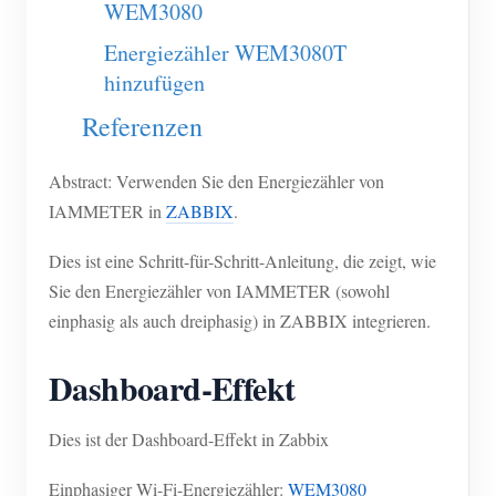
WEM3080
EV-Ladegerät
Energiezähler WEM3080T
IAMMETER Simulator
hinzufügen
Virtueller Zähler
Referenzen
System für Energieprognose und Simulation
Anwendungen
Abstract: Verwenden Sie den Energiezähler von
IAMMETER in
ZABBIX
.
Energieüberwachung für Solar-PV-Systeme
Shop
Dies ist eine Schritt-für-Schritt-Anleitung, die zeigt, wie
Stromverbrauchsmonitor
Ressourcen
Sie den Energiezähler von IAMMETER (sowohl
PV-Heizungssteuerungssystem
Produkt-Schnellstart
einphasig als auch dreiphasig) in ZABBIX integrieren.
Community
Hausautomation
Dokumentation
Mitwirkendenprogramm
Lösungen
Dashboard-Effekt
Energieüberwachung für Fabriken
Tutorial-Video
Mitwirkenden-Center
Kontakt
Dies ist der Dashboard-Effekt in Zabbix
FAQ
IAMMETER Aktivitäten
Über uns
Nachrichten
Einphasiger Wi-Fi-Energiezähler:
WEM3080
Forum