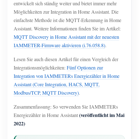
EV-Ladegerät
entwickelt sich ständig weiter und bietet immer mehr
Möglichkeiten zur Integration in Home Assistant. Die
IAMMETER Simulator
einfachste Methode ist die MQTT-Erkennung in Home
Virtueller Zähler
Assistant. Weitere Informationen finden Sie im Artikel:
MQTT Discovery in Home Assistant mit der neuesten
System für Energieprognose und Simulation
IAMMETER-Firmware aktivieren (i.76.058.8)
.
Anwendungen
Lesen Sie auch diesen Artikel für einen Vergleich der
Energieüberwachung für Solar-PV-Systeme
Shop
Integrationsmöglichkeiten:
Fünf Optionen zur
Stromverbrauchsmonitor
Integration von IAMMETERs Energiezähler in Home
Ressourcen
Assistant (Core Integration, HACS, MQTT,
PV-Heizungssteuerungssystem
Produkt-Schnellstart
Community
Modbus/TCP, MQTT Discovery)
.
Hausautomation
Dokumentation
Mitwirkendenprogramm
Lösungen
Zusammenfassung: So verwenden Sie IAMMETERs
Energieüberwachung für Fabriken
Tutorial-Video
(veröffentlicht im Mai
Energiezähler in Home Assistant
Mitwirkenden-Center
Kontakt
2022)
FAQ
IAMMETER Aktivitäten
Über uns
Nachrichten
Forum