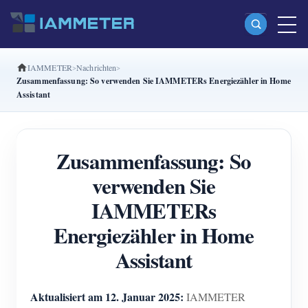
IAMMETER
Nachrichten
Produkte
Zusammenfassung: So verwenden Sie IAMMETERs Energiezähler in Home
Assistant
Einphasiger Wi-Fi-Energiezähler (WEM3080)
Split-Phase-Wi-Fi-Energiezähler (WEM2067)
Zusammenfassung: So
Dreiphasiger Wi-Fi-Energiezähler (WEM3080T)
verwenden Sie
Dreiphasiger Wi-Fi-Energiezähler (WEM3046T)
IAMMETERs
Dreiphasiger Wi-Fi-Energiezähler (WEM3050T)
Energiezähler in Home
WiFi-Leistungsregler
Assistant
IAMMETER Cloud Pro
Self-Hosting-Dienst
Aktualisiert am 12. Januar 2025:
IAMMETER