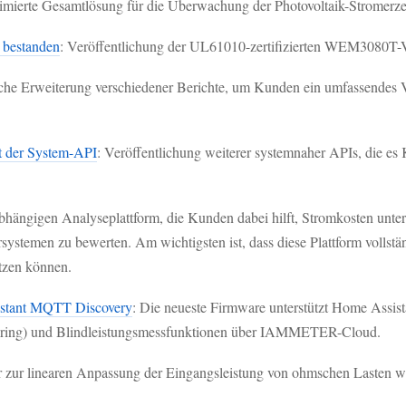
timierte Gesamtlösung für die Überwachung der Photovoltaik-Stromerz
 bestanden
: Veröffentlichung der UL61010-zertifizierten WEM3080T-V
iche Erweiterung verschiedener Berichte, um Kunden ein umfassendes Ve
it der System-API
: Veröffentlichung weiterer systemnaher APIs, die e
bhängigen Analyseplattform, die Kunden dabei hilft, Stromkosten unte
hersystemen zu bewerten. Am wichtigsten ist, dass diese Plattform vol
zen können.
stant MQTT Discovery
: Die neueste Firmware unterstützt Home Assi
ering) und Blindleistungsmessfunktionen über IAMMETER-Cloud.
der zur linearen Anpassung der Eingangsleistung von ohmschen Lasten