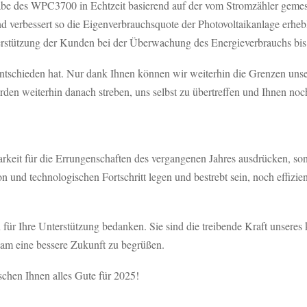
gabe des WPC3700 in Echtzeit basierend auf der vom Stromzähler geme
 und verbessert so die Eigenverbrauchsquote der Photovoltaikanlage e
rstützung der Kunden bei der Überwachung des Energieverbrauchs bis 
hieden hat. Nur dank Ihnen können wir weiterhin die Grenzen unsere
en weiterhin danach streben, uns selbst zu übertreffen und Ihnen noch
rkeit für die Errungenschaften des vergangenen Jahres ausdrücken, so
d technologischen Fortschritt legen und bestrebt sein, noch effizien
re Unterstützung bedanken. Sie sind die treibende Kraft unseres kont
am eine bessere Zukunft zu begrüßen.
chen Ihnen alles Gute für 2025!