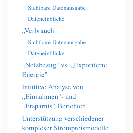
EV-Ladegerät
Sichtbare Datenausgabe
IAMMETER Simulator
Dateneinblicke
Virtueller Zähler
„Verbrauch"
System für Energieprognose und Simulation
Sichtbare Datenausgabe
Anwendungen
Dateneinblicke
Energieüberwachung für Solar-PV-Systeme
Shop
„Netzbezug" vs. „Exportierte
Stromverbrauchsmonitor
Energie"
Ressourcen
PV-Heizungssteuerungssystem
Intuitive Analyse von
Produkt-Schnellstart
Community
„Einnahmen"- und
Hausautomation
Dokumentation
Mitwirkendenprogramm
Lösungen
„Ersparnis"-Berichten
Energieüberwachung für Fabriken
Tutorial-Video
Mitwirkenden-Center
Kontakt
Unterstützung verschiedener
FAQ
IAMMETER Aktivitäten
Über uns
komplexer Strompreismodelle
Nachrichten
Forum