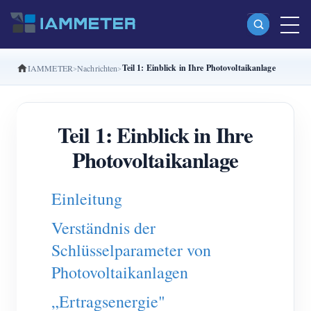
Teil 1: Einblick in Ihre Photovoltaikanlage
IAMMETER
Nachrichten
Produkte
Einphasiger Wi-Fi-Energiezähler (WEM3080)
Teil 1: Einblick in Ihre
Split-Phase-Wi-Fi-Energiezähler (WEM2067)
Photovoltaikanlage
Dreiphasiger Wi-Fi-Energiezähler (WEM3080T)
Dreiphasiger Wi-Fi-Energiezähler (WEM3046T)
Einleitung
Dreiphasiger Wi-Fi-Energiezähler (WEM3050T)
Verständnis der
WiFi-Leistungsregler
Schlüsselparameter von
IAMMETER Cloud Pro
Photovoltaikanlagen
Self-Hosting-Dienst
„Ertragsenergie"