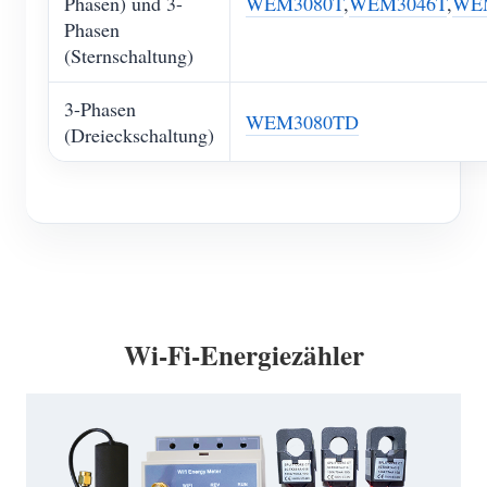
Phasen) und 3-
WEM3080T
,
WEM3046T
,
WE
Phasen
(Sternschaltung)
3-Phasen
WEM3080TD
(Dreieckschaltung)
Wi-Fi-Energiezähler