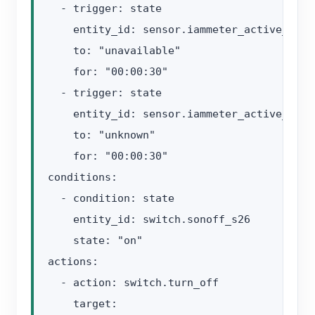
  - trigger: state

    entity_id: sensor.iammeter_active_power
    to: "unavailable"

    for: "00:00:30"

  - trigger: state

    entity_id: sensor.iammeter_active_power
    to: "unknown"

    for: "00:00:30"

conditions:

  - condition: state

    entity_id: switch.sonoff_s26

    state: "on"

actions:

  - action: switch.turn_off

    target:
