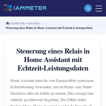
IAMMETER
Nachrichten
Produkte
Steuerung eines Relais in Home Assistant mit Echtzeit-Leistungsdaten
Einphasiger Wi-Fi-Energiezähler (WEM3080)
Split-Phase-Wi-Fi-Energiezähler (WEM2067)
Steuerung eines Relais in
Dreiphasiger Wi-Fi-Energiezähler (WEM3080T)
Home Assistant mit
Dreiphasiger Wi-Fi-Energiezähler (WEM3046T)
Echtzeit-Leistungsdaten
Dreiphasiger Wi-Fi-Energiezähler (WEM3050T)
Home Assistant kann die vom Energiezähler gemessene
WiFi-Leistungsregler
Echtzeitleistung verwenden, um ein Relais, eine Smart-
IAMMETER Cloud Pro
Steckdose oder ein Schütz zu steuern. Dies erzeugt eine
Self-Hosting-Dienst
einfache geschlossene Regelung: Der Zähler liefert
Rückmeldung, Home Assistant wendet die Steuerlogik