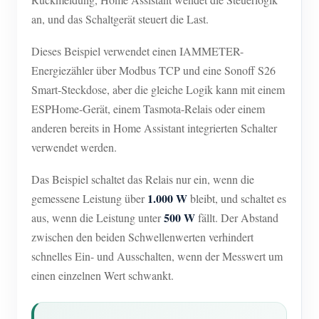
EV-Ladegerät
an, und das Schaltgerät steuert die Last.
IAMMETER Simulator
Dieses Beispiel verwendet einen IAMMETER-
Virtueller Zähler
Energiezähler über Modbus TCP und eine Sonoff S26
System für Energieprognose und Simulation
Smart-Steckdose, aber die gleiche Logik kann mit einem
ESPHome-Gerät, einem Tasmota-Relais oder einem
Anwendungen
anderen bereits in Home Assistant integrierten Schalter
Energieüberwachung für Solar-PV-Systeme
verwendet werden.
Shop
Stromverbrauchsmonitor
Ressourcen
Das Beispiel schaltet das Relais nur ein, wenn die
1.000 W
gemessene Leistung über
bleibt, und schaltet es
PV-Heizungssteuerungssystem
Produkt-Schnellstart
Community
500 W
aus, wenn die Leistung unter
fällt. Der Abstand
Hausautomation
Dokumentation
zwischen den beiden Schwellenwerten verhindert
Mitwirkendenprogramm
Lösungen
Energieüberwachung für Fabriken
schnelles Ein- und Ausschalten, wenn der Messwert um
Tutorial-Video
Mitwirkenden-Center
Kontakt
einen einzelnen Wert schwankt.
FAQ
IAMMETER Aktivitäten
Über uns
Nachrichten
Forum