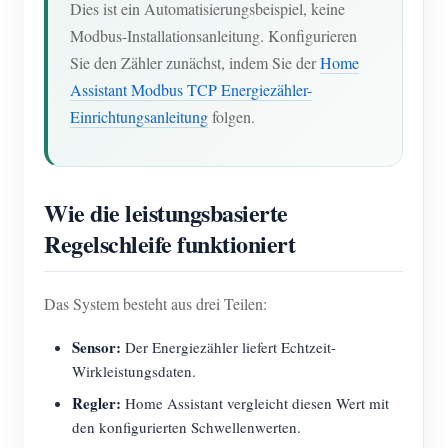
Dies ist ein Automatisierungsbeispiel, keine
Blog
Modbus-Installationsanleitung. Konfigurieren
App Store
Sie den Zähler zunächst, indem Sie der
Home
Website erkunden
Assistant Modbus TCP Energiezähler-
PV-Ranking
Einrichtungsanleitung
folgen.
Wie die leistungsbasierte
Regelschleife funktioniert
Das System besteht aus drei Teilen:
Sensor:
Der Energiezähler liefert Echtzeit-
Wirkleistungsdaten.
Regler:
Home Assistant vergleicht diesen Wert mit
den konfigurierten Schwellenwerten.