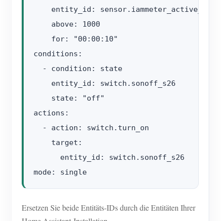
    entity_id: sensor.iammeter_active_power
    above: 1000

    for: "00:00:10"

conditions:

  - condition: state

    entity_id: switch.sonoff_s26

    state: "off"

actions:

  - action: switch.turn_on

    target:

      entity_id: switch.sonoff_s26

Ersetzen Sie beide Entitäts-IDs durch die Entitäten Ihrer
Home Assistant-Installation.