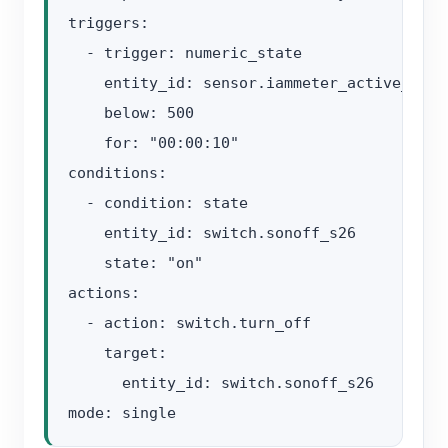
triggers:

  - trigger: numeric_state

    entity_id: sensor.iammeter_active_power
    below: 500

    for: "00:00:10"

conditions:

  - condition: state

    entity_id: switch.sonoff_s26

    state: "on"

actions:

  - action: switch.turn_off

    target:

      entity_id: switch.sonoff_s26
