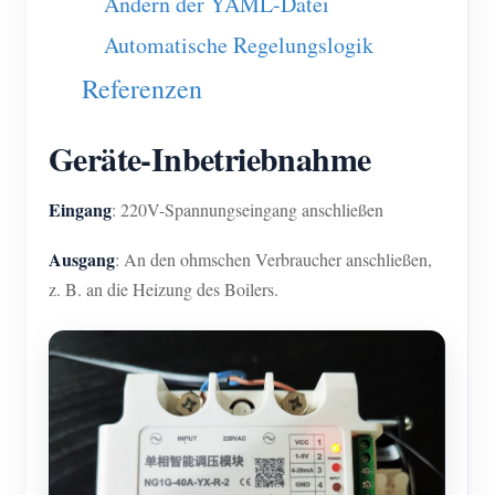
Ändern der YAML-Datei
Blog
App Store
Automatische Regelungslogik
Referenzen
Website erkunden
PV-Ranking
Geräte-Inbetriebnahme
Eingang
: 220V-Spannungseingang anschließen
Ausgang
: An den ohmschen Verbraucher anschließen,
z. B. an die Heizung des Boilers.