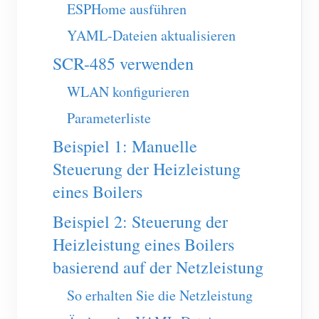
EV-Ladegerät
ESPHome ausführen
IAMMETER Simulator
YAML-Dateien aktualisieren
SCR-485 verwenden
Virtueller Zähler
System für Energieprognose und Simulation
WLAN konfigurieren
Anwendungen
Parameterliste
Beispiel 1: Manuelle
Energieüberwachung für Solar-PV-Systeme
Shop
Steuerung der Heizleistung
Stromverbrauchsmonitor
Ressourcen
eines Boilers
PV-Heizungssteuerungssystem
Produkt-Schnellstart
Community
Beispiel 2: Steuerung der
Hausautomation
Dokumentation
Mitwirkendenprogramm
Lösungen
Heizleistung eines Boilers
Energieüberwachung für Fabriken
Tutorial-Video
basierend auf der Netzleistung
Mitwirkenden-Center
Kontakt
FAQ
IAMMETER Aktivitäten
So erhalten Sie die Netzleistung
Über uns
Nachrichten
Forum