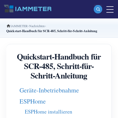
IAMMETER
Nachrichten
Produkte
Quickstart-Handbuch für SCR-485, Schritt-für-Schritt-Anleitung
Einphasiger Wi-Fi-Energiezähler (WEM3080)
Split-Phase-Wi-Fi-Energiezähler (WEM2067)
Quickstart-Handbuch für
Dreiphasiger Wi-Fi-Energiezähler (WEM3080T)
SCR-485, Schritt-für-
Dreiphasiger Wi-Fi-Energiezähler (WEM3046T)
Schritt-Anleitung
Dreiphasiger Wi-Fi-Energiezähler (WEM3050T)
Geräte-Inbetriebnahme
WiFi-Leistungsregler
ESPHome
IAMMETER Cloud Pro
Self-Hosting-Dienst
ESPHome installieren