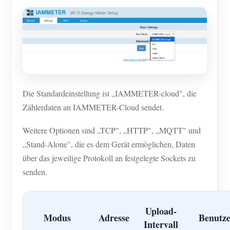
Die Standardeinstellung ist „IAMMETER-cloud", die
Zählerdaten an IAMMETER-Cloud sendet.
Weitere Optionen sind „TCP", „HTTP", „MQTT" und
„Stand-Alone", die es dem Gerät ermöglichen, Daten
über das jeweilige Protokoll an festgelegte Sockets zu
senden.
Upload-
Modus
Adresse
Benutz
Intervall