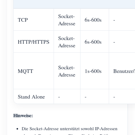
Socket-
TCP
6s-600s
-
Adresse
Socket-
HTTP/HTTPS
6s-600s
-
Adresse
Socket-
MQTT
1s-600s
Benutzer/
Adresse
Stand Alone
-
-
-
Hinweise:
Die Socket-Adresse unterstützt sowohl IP-Adressen