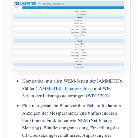
Blog
App Store
Website erkunden
PV-Ranking
Kompatibel mit allen WEM-Serien der IAMMETER-
Zähler (
IAMMETERs Energiezähler
) und WPC-
Serien der Leistungssteuerungen (
WPC3700
).
Eine neu gestaltete Benutzeroberfläche mit klareren
Anzeigen der Messparameter und umfassenderen
Funktionen. Funktionen wie NEM (Net Energy
Metering), Blindleistungsmessung, Einstellung des
CT-Übersetzungsverhältnisses, Anpassung der