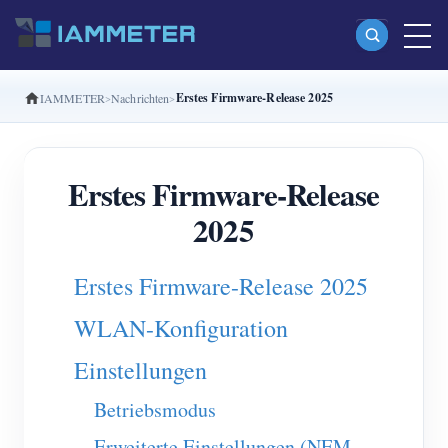
Erstes Firmware-Release 2025
IAMMETER
Nachrichten
Produkte
Einphasiger Wi-Fi-Energiezähler (WEM3080)
Erstes Firmware-Release
Split-Phase-Wi-Fi-Energiezähler (WEM2067)
2025
Dreiphasiger Wi-Fi-Energiezähler (WEM3080T)
Dreiphasiger Wi-Fi-Energiezähler (WEM3046T)
Erstes Firmware-Release 2025
Dreiphasiger Wi-Fi-Energiezähler (WEM3050T)
WLAN-Konfiguration
WiFi-Leistungsregler
Einstellungen
IAMMETER Cloud Pro
Betriebsmodus
Self-Hosting-Dienst
Erweiterte Einstellungen (NEM,