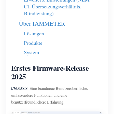
EV-Ladegerät
CT-Übersetzungsverhältnis,
IAMMETER Simulator
Blindleistung)
Virtueller Zähler
Über IAMMETER
System für Energieprognose und Simulation
Lösungen
Anwendungen
Produkte
System
Energieüberwachung für Solar-PV-Systeme
Shop
Stromverbrauchsmonitor
Ressourcen
Erstes Firmware-Release
PV-Heizungssteuerungssystem
Produkt-Schnellstart
2025
Community
Hausautomation
Dokumentation
Mitwirkendenprogramm
Lösungen
i.76.058.8
: Eine brandneue Benutzeroberfläche,
Energieüberwachung für Fabriken
Tutorial-Video
Mitwirkenden-Center
Kontakt
umfassendere Funktionen und eine
benutzerfreundlichere Erfahrung.
FAQ
IAMMETER Aktivitäten
Über uns
Nachrichten
Forum