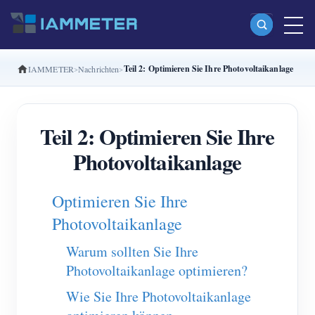
Teil 2: Optimieren Sie Ihre Photovoltaikanlage
IAMMETER
Nachrichten
Produkte
Einphasiger Wi-Fi-Energiezähler (WEM3080)
Teil 2: Optimieren Sie Ihre
Split-Phase-Wi-Fi-Energiezähler (WEM2067)
Photovoltaikanlage
Dreiphasiger Wi-Fi-Energiezähler (WEM3080T)
Dreiphasiger Wi-Fi-Energiezähler (WEM3046T)
Optimieren Sie Ihre
Dreiphasiger Wi-Fi-Energiezähler (WEM3050T)
Photovoltaikanlage
WiFi-Leistungsregler
Warum sollten Sie Ihre
IAMMETER Cloud Pro
Photovoltaikanlage optimieren?
Self-Hosting-Dienst
Wie Sie Ihre Photovoltaikanlage