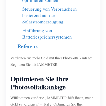
optimieren können
EV-Ladegerät
Steuerung von Verbrauchern
IAMMETER Simulator
basierend auf der
Virtueller Zähler
Solarstromerzeugung
System für Energieprognose und Simulation
Einführung von
Batteriespeichersystemen
Anwendungen
Referenz
Energieüberwachung für Solar-PV-Systeme
Shop
Stromverbrauchsmonitor
Verdienen Sie mehr Geld mit Ihrer Photovoltaikanlage:
Ressourcen
Beginnen Sie mit IAMMETER
PV-Heizungssteuerungssystem
Produkt-Schnellstart
Community
Hausautomation
Optimieren Sie Ihre
Dokumentation
Mitwirkendenprogramm
Lösungen
Photovoltaikanlage
Energieüberwachung für Fabriken
Tutorial-Video
Mitwirkenden-Center
Kontakt
FAQ
IAMMETER Aktivitäten
Willkommen zur Serie „IAMMETER hilft Ihnen, mehr
Über uns
Geld zu verdienen" – Teil 2: Optimieren Sie Ihre
Nachrichten
Forum