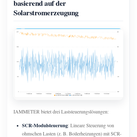
basierend auf der
Solarstromerzeugung
IAMMETER bietet drei Laststeuerungslösungen:
SCR-Modulsteuerung
: Lineare Steuerung von
ohmschen Lasten (z. B. Boilerheizungen) mit SCR-