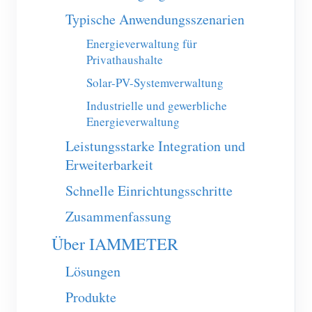
Typische Anwendungsszenarien
Blog
App Store
Energieverwaltung für
Website erkunden
Privathaushalte
PV-Ranking
Solar-PV-Systemverwaltung
Industrielle und gewerbliche
Energieverwaltung
Leistungsstarke Integration und
Erweiterbarkeit
Schnelle Einrichtungsschritte
Zusammenfassung
Über IAMMETER
Lösungen
Produkte