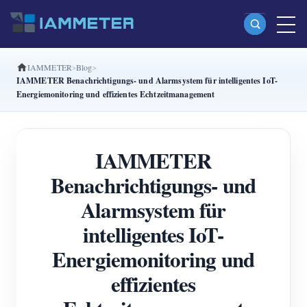
IAMMETER
Blog
Produkte
IAMMETER Benachrichtigungs- und Alarmsystem für intelligentes IoT-
Energiemonitoring und effizientes Echtzeitmanagement
Einphasiger Wi-Fi-Energiezähler (WEM3080)
Split-Phase-Wi-Fi-Energiezähler (WEM2067)
IAMMETER
Dreiphasiger Wi-Fi-Energiezähler (WEM3080T)
Benachrichtigungs- und
Dreiphasiger Wi-Fi-Energiezähler (WEM3046T)
Alarmsystem für
Dreiphasiger Wi-Fi-Energiezähler (WEM3050T)
intelligentes IoT-
WiFi-Leistungsregler
Energiemonitoring und
IAMMETER Cloud Pro
effizientes
Self-Hosting-Dienst