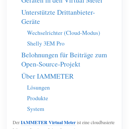
Geräten in den Virtual Meter
EV-Ladegerät
Unterstützte Drittanbieter-
IAMMETER Simulator
Geräte
Virtueller Zähler
Wechselrichter (Cloud-Modus)
System für Energieprognose und Simulation
Shelly 3EM Pro
Anwendungen
Belohnungen für Beiträge zum
Energieüberwachung für Solar-PV-Systeme
Shop
Open-Source-Projekt
Stromverbrauchsmonitor
Ressourcen
Über IAMMETER
PV-Heizungssteuerungssystem
Produkt-Schnellstart
Community
Lösungen
Hausautomation
Dokumentation
Mitwirkendenprogramm
Lösungen
Produkte
Energieüberwachung für Fabriken
Tutorial-Video
Mitwirkenden-Center
Kontakt
System
FAQ
IAMMETER Aktivitäten
Über uns
IAMMETER Virtual Meter
Der
ist eine cloudbasierte
Nachrichten
Forum