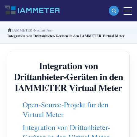
IAMMETER
Nachrichten
Produkte
Integration von Drittanbieter-Geräten in den IAMMETER Virtual Meter
Einphasiger Wi-Fi-Energiezähler (WEM3080)
Split-Phase-Wi-Fi-Energiezähler (WEM2067)
Integration von
Dreiphasiger Wi-Fi-Energiezähler (WEM3080T)
Drittanbieter-Geräten in den
Dreiphasiger Wi-Fi-Energiezähler (WEM3046T)
IAMMETER Virtual Meter
Dreiphasiger Wi-Fi-Energiezähler (WEM3050T)
Open-Source-Projekt für den
WiFi-Leistungsregler
Virtual Meter
IAMMETER Cloud Pro
Integration von Drittanbieter-
Self-Hosting-Dienst