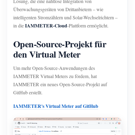
Lösung, die eine nahtlose Integration von
Blog
Überwachungsgeräten von Drittanbietern – wie
App Store
intelligenten Stromzählern und Solar-Wechselrichtern –
Website erkunden
IAMMETER-Cloud
in die
-Plattform ermöglicht.
PV-Ranking
Open-Source-Projekt für
den Virtual Meter
Um mehr Open-Source-Anwendungen des
IAMMETER Virtual Meters zu fördern, hat
IAMMETER ein neues Open-Source-Projekt auf
GitHub erstellt.
IAMMETER's Virtual Meter auf GitHub