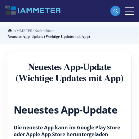
IAMMETER
Nachrichten
Produkte
Neuestes App-Update (Wichtige Updates mit App)
Einphasiger Wi-Fi-Energiezähler (WEM3080)
Split-Phase-Wi-Fi-Energiezähler (WEM2067)
Neuestes App-Update
Dreiphasiger Wi-Fi-Energiezähler (WEM3080T)
(Wichtige Updates mit App)
Dreiphasiger Wi-Fi-Energiezähler (WEM3046T)
Dreiphasiger Wi-Fi-Energiezähler (WEM3050T)
WiFi-Leistungsregler
Neuestes App-Update
IAMMETER Cloud Pro
Die neueste App kann im Google Play Store
Self-Hosting-Dienst
oder Apple App Store heruntergeladen