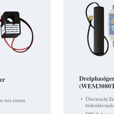
Dreiphasige
er
(WEM3080T
Überwacht En
en mit einem
bidirektional