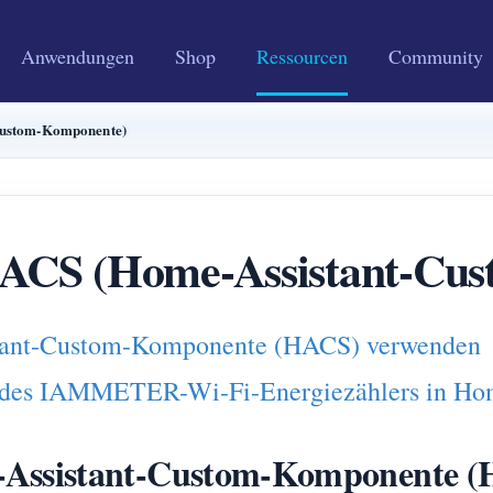
Anwendungen
Shop
Ressourcen
Community
stom-Komponente)
 (Home-Assistant-Cust
ant-Custom-Komponente (HACS) verwenden
des IAMMETER-Wi-Fi-Energiezählers in Hom
ssistant-Custom-Komponente (