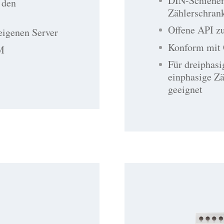
DIN-Schienen
 den
Zählerschran
Offene API zu
eigenen Server
Konform mit
M
Für dreiphasi
einphasige Zä
geeignet