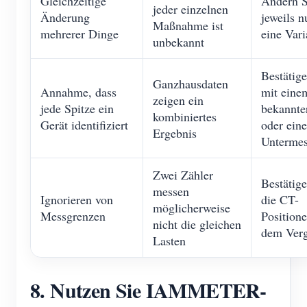
Gleichzeitige
Ändern S
jeder einzelnen
Änderung
jeweils n
Maßnahme ist
mehrerer Dinge
eine Vari
unbekannt
Bestätige
Ganzhausdaten
Annahme, dass
mit eine
zeigen ein
jede Spitze ein
bekannte
kombiniertes
Gerät identifiziert
oder ein
Ergebnis
Untermes
Zwei Zähler
Bestätige
messen
Ignorieren von
die CT-
möglicherweise
Messgrenzen
Positione
nicht die gleichen
dem Verg
Lasten
8. Nutzen Sie IAMMETER-