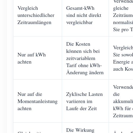
Verwende
Vergleich
Gesamt-kWh
gleiche
unterschiedlicher
sind nicht direkt
Zeiträum
Zeitraumlängen
vergleichbar
normalis
Sie pro 
Die Kosten
Vergleic
können sich bei
Nur auf kWh
Sie sowo
zeitvariablem
achten
Energie a
Tarif ohne kWh-
auch Kos
Änderung ändern
Verwende
Nur auf die
Zyklische Lasten
die
Momentanleistung
variieren im
akkumuli
achten
Laufe der Zeit
kWh für 
Zeitraum
Die Wirkung