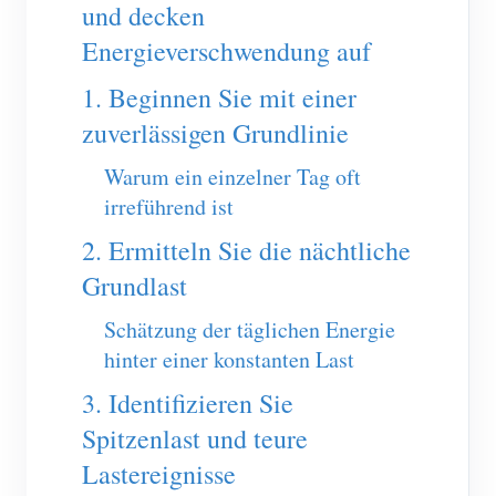
EV-Ladegerät
und decken
Energieverschwendung auf
IAMMETER Simulator
1. Beginnen Sie mit einer
Virtueller Zähler
zuverlässigen Grundlinie
System für Energieprognose und Simulation
Warum ein einzelner Tag oft
Anwendungen
irreführend ist
Energieüberwachung für Solar-PV-Systeme
Shop
2. Ermitteln Sie die nächtliche
Stromverbrauchsmonitor
Ressourcen
Grundlast
PV-Heizungssteuerungssystem
Produkt-Schnellstart
Community
Schätzung der täglichen Energie
Hausautomation
hinter einer konstanten Last
Dokumentation
Mitwirkendenprogramm
Lösungen
Energieüberwachung für Fabriken
3. Identifizieren Sie
Tutorial-Video
Mitwirkenden-Center
Kontakt
Spitzenlast und teure
FAQ
IAMMETER Aktivitäten
Über uns
Lastereignisse
Nachrichten
Forum