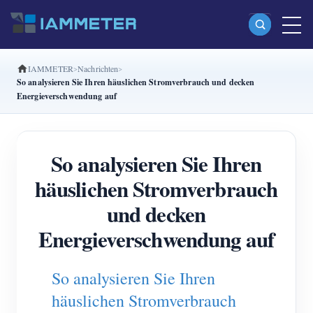
IAMMETER
Nachrichten
Produkte
So analysieren Sie Ihren häuslichen Stromverbrauch und decken
Energieverschwendung auf
Einphasiger Wi-Fi-Energiezähler (WEM3080)
Split-Phase-Wi-Fi-Energiezähler (WEM2067)
So analysieren Sie Ihren
Dreiphasiger Wi-Fi-Energiezähler (WEM3080T)
häuslichen Stromverbrauch
Dreiphasiger Wi-Fi-Energiezähler (WEM3046T)
und decken
Dreiphasiger Wi-Fi-Energiezähler (WEM3050T)
Energieverschwendung auf
WiFi-Leistungsregler
IAMMETER Cloud Pro
So analysieren Sie Ihren
Self-Hosting-Dienst
häuslichen Stromverbrauch