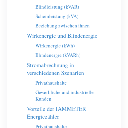
EV-Ladegerät
Blindleistung (kVAR)
IAMMETER Simulator
Scheinleistung (kVA)
Virtueller Zähler
Beziehung zwischen ihnen
Wirkenergie und Blindenergie
System für Energieprognose und Simulation
Wirkenergie (kWh)
Anwendungen
Blindenergie (kVARh)
Energieüberwachung für Solar-PV-Systeme
Shop
Stromabrechnung in
Stromverbrauchsmonitor
Ressourcen
verschiedenen Szenarien
PV-Heizungssteuerungssystem
Produkt-Schnellstart
Privathaushalte
Community
Hausautomation
Gewerbliche und industrielle
Dokumentation
Mitwirkendenprogramm
Lösungen
Kunden
Energieüberwachung für Fabriken
Tutorial-Video
Mitwirkenden-Center
Kontakt
Vorteile der IAMMETER
FAQ
Energiezähler
IAMMETER Aktivitäten
Über uns
Nachrichten
Privathaushalte
Forum