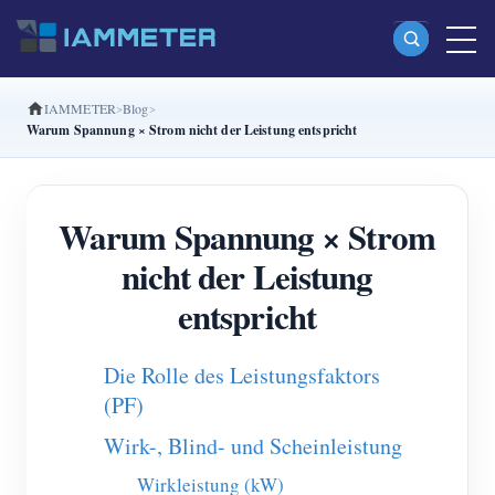
IAMMETER
Blog
Produkte
Warum Spannung × Strom nicht der Leistung entspricht
Einphasiger Wi-Fi-Energiezähler (WEM3080)
Split-Phase-Wi-Fi-Energiezähler (WEM2067)
Warum Spannung × Strom
Dreiphasiger Wi-Fi-Energiezähler (WEM3080T)
nicht der Leistung
Dreiphasiger Wi-Fi-Energiezähler (WEM3046T)
entspricht
Dreiphasiger Wi-Fi-Energiezähler (WEM3050T)
Die Rolle des Leistungsfaktors
WiFi-Leistungsregler
(PF)
IAMMETER Cloud Pro
Wirk-, Blind- und Scheinleistung
Self-Hosting-Dienst
Wirkleistung (kW)