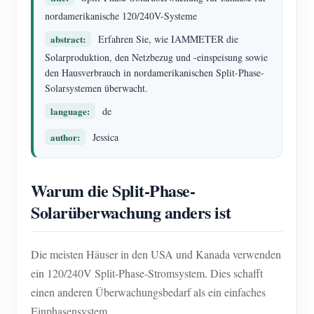
EV-Ladegerät
nordamerikanische 120/240V-Systeme
IAMMETER Simulator
abstract:
Erfahren Sie, wie IAMMETER die
Solarproduktion, den Netzbezug und -einspeisung sowie
Virtueller Zähler
den Hausverbrauch in nordamerikanischen Split-Phase-
System für Energieprognose und Simulation
Solarsystemen überwacht.
language:
de
Anwendungen
author:
Jessica
Energieüberwachung für Solar-PV-Systeme
Shop
Stromverbrauchsmonitor
Ressourcen
Warum die Split-Phase-
PV-Heizungssteuerungssystem
Produkt-Schnellstart
Community
Solarüberwachung anders ist
Hausautomation
Dokumentation
Mitwirkendenprogramm
Lösungen
Energieüberwachung für Fabriken
Die meisten Häuser in den USA und Kanada verwenden
Tutorial-Video
Mitwirkenden-Center
Kontakt
ein 120/240V Split-Phase-Stromsystem. Dies schafft
FAQ
IAMMETER Aktivitäten
Über uns
einen anderen Überwachungsbedarf als ein einfaches
Nachrichten
Einphasensystem.
Forum