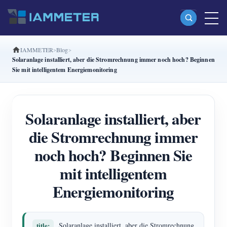
IAMMETER
Blog
Produkte
Solaranlage installiert, aber die Stromrechnung immer noch hoch? Beginnen
Sie mit intelligentem Energiemonitoring
Einphasiger Wi-Fi-Energiezähler (WEM3080)
Split-Phase-Wi-Fi-Energiezähler (WEM2067)
Solaranlage installiert, aber
Dreiphasiger Wi-Fi-Energiezähler (WEM3080T)
die Stromrechnung immer
Dreiphasiger Wi-Fi-Energiezähler (WEM3046T)
noch hoch? Beginnen Sie
Dreiphasiger Wi-Fi-Energiezähler (WEM3050T)
mit intelligentem
WiFi-Leistungsregler
Energiemonitoring
IAMMETER Cloud Pro
Self-Hosting-Dienst
title:
Solaranlage installiert, aber die Stromrechnung