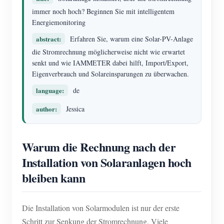
EV-Ladegerät
immer noch hoch? Beginnen Sie mit intelligentem
Energiemonitoring
IAMMETER Simulator
abstract:
Erfahren Sie, warum eine Solar-PV-Anlage
Virtueller Zähler
die Stromrechnung möglicherweise nicht wie erwartet
System für Energieprognose und Simulation
senkt und wie IAMMETER dabei hilft, Import/Export,
Eigenverbrauch und Solareinsparungen zu überwachen.
Anwendungen
language:
de
Energieüberwachung für Solar-PV-Systeme
Shop
author:
Jessica
Stromverbrauchsmonitor
Ressourcen
PV-Heizungssteuerungssystem
Warum die Rechnung nach der
Produkt-Schnellstart
Community
Installation von Solaranlagen hoch
Hausautomation
Dokumentation
Mitwirkendenprogramm
Lösungen
bleiben kann
Energieüberwachung für Fabriken
Tutorial-Video
Mitwirkenden-Center
Kontakt
FAQ
IAMMETER Aktivitäten
Die Installation von Solarmodulen ist nur der erste
Über uns
Nachrichten
Schritt zur Senkung der Stromrechnung. Viele
Forum