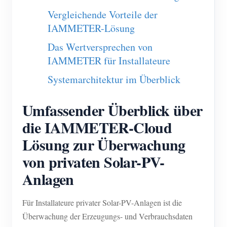
Vergleichende Vorteile der
Blog
App Store
IAMMETER-Lösung
Website erkunden
Das Wertversprechen von
PV-Ranking
IAMMETER für Installateure
Systemarchitektur im Überblick
Umfassender Überblick über
die IAMMETER-Cloud
Lösung zur Überwachung
von privaten Solar-PV-
Anlagen
Für Installateure privater Solar-PV-Anlagen ist die
Überwachung der Erzeugungs- und Verbrauchsdaten