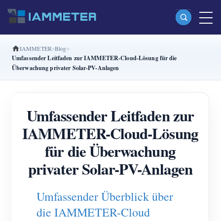
IAMMETER
Blog
Produkte
Umfassender Leitfaden zur IAMMETER-Cloud-Lösung für die
Überwachung privater Solar-PV-Anlagen
Einphasiger Wi-Fi-Energiezähler (WEM3080)
Split-Phase-Wi-Fi-Energiezähler (WEM2067)
Umfassender Leitfaden zur
Dreiphasiger Wi-Fi-Energiezähler (WEM3080T)
IAMMETER-Cloud-Lösung
Dreiphasiger Wi-Fi-Energiezähler (WEM3046T)
für die Überwachung
Dreiphasiger Wi-Fi-Energiezähler (WEM3050T)
privater Solar-PV-Anlagen
WiFi-Leistungsregler
IAMMETER Cloud Pro
Umfassender Überblick über
Self-Hosting-Dienst
die IAMMETER-Cloud