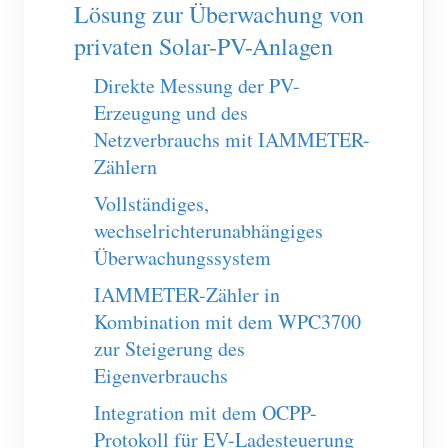
EV-Ladegerät
Lösung zur Überwachung von
privaten Solar-PV-Anlagen
IAMMETER Simulator
Direkte Messung der PV-
Virtueller Zähler
Erzeugung und des
System für Energieprognose und Simulation
Netzverbrauchs mit IAMMETER-
Anwendungen
Zählern
Vollständiges,
Energieüberwachung für Solar-PV-Systeme
Shop
wechselrichterunabhängiges
Stromverbrauchsmonitor
Ressourcen
Überwachungssystem
PV-Heizungssteuerungssystem
Produkt-Schnellstart
Community
IAMMETER-Zähler in
Kombination mit dem WPC3700
Hausautomation
Dokumentation
Mitwirkendenprogramm
Lösungen
zur Steigerung des
Energieüberwachung für Fabriken
Tutorial-Video
Mitwirkenden-Center
Eigenverbrauchs
Kontakt
FAQ
IAMMETER Aktivitäten
Integration mit dem OCPP-
Über uns
Protokoll für EV-Ladesteuerung
Nachrichten
Forum