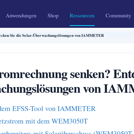
Anwendungen
Shop
Ressourcen
Community
decken Sie die Solar-Überwachungslösungen von IAMMETER
romrechnung senken? Entde
chungslösungen von IA
it dem EFSS-Tool von IAMMETER
Netzstrom mit dem WEM3050T
serbereiters mit Solarüberschuss (WEM3050