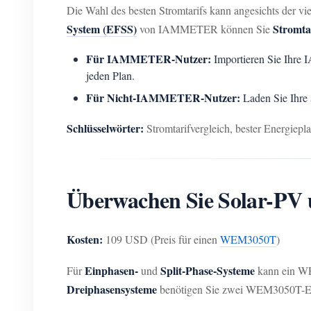
Die Wahl des besten Stromtarifs kann angesichts der vi
System (EFSS)
Stromtar
von IAMMETER können Sie
Für IAMMETER-Nutzer:
Importieren Sie Ihre 
jeden Plan.
Für Nicht-IAMMETER-Nutzer:
Laden Sie Ihre 
Schlüsselwörter:
Stromtarifvergleich, bester Energiepl
Überwachen Sie Solar-P
Kosten:
109 USD (Preis für einen
WEM3050T
)
Einphasen-
Split-Phase-Systeme
Für
und
kann ein WE
Dreiphasensysteme
benötigen Sie zwei WEM3050T-Einhe