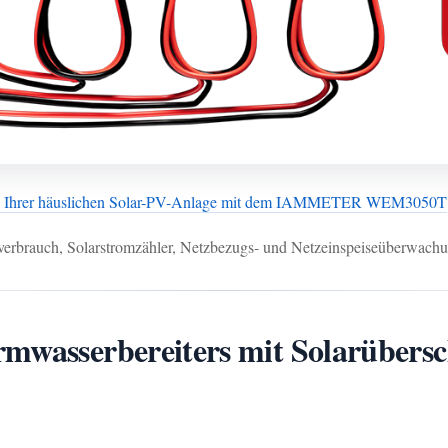
 Ihrer häuslichen Solar-PV-Anlage mit dem IAMMETER WEM3050T
erbrauch, Solarstromzähler, Netzbezugs- und Netzeinspeiseüberwach
rmwasserbereiters mit Solarüber