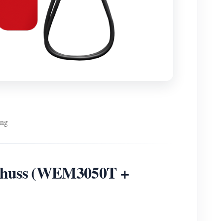
ung
schuss (WEM3050T +