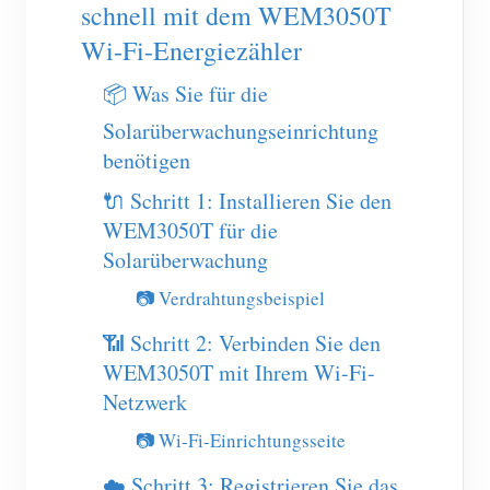
EV-Ladegerät
schnell mit dem WEM3050T
Wi-Fi-Energiezähler
IAMMETER Simulator
📦 Was Sie für die
Virtueller Zähler
Solarüberwachungseinrichtung
System für Energieprognose und Simulation
benötigen
Anwendungen
🔌 Schritt 1: Installieren Sie den
Energieüberwachung für Solar-PV-Systeme
Shop
WEM3050T für die
Solarüberwachung
Stromverbrauchsmonitor
Ressourcen
📷 Verdrahtungsbeispiel
PV-Heizungssteuerungssystem
Produkt-Schnellstart
Community
📶 Schritt 2: Verbinden Sie den
Hausautomation
Dokumentation
Mitwirkendenprogramm
Lösungen
WEM3050T mit Ihrem Wi-Fi-
Energieüberwachung für Fabriken
Tutorial-Video
Netzwerk
Mitwirkenden-Center
Kontakt
📷 Wi-Fi-Einrichtungsseite
FAQ
IAMMETER Aktivitäten
Über uns
Nachrichten
☁️ Schritt 3: Registrieren Sie das
Forum