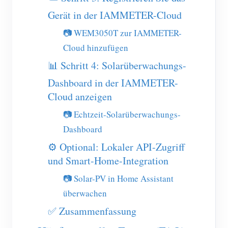
Gerät in der IAMMETER-Cloud
Blog
App Store
📷 WEM3050T zur IAMMETER-
Website erkunden
Cloud hinzufügen
PV-Ranking
📊 Schritt 4: Solarüberwachungs-
Dashboard in der IAMMETER-
Cloud anzeigen
📷 Echtzeit-Solarüberwachungs-
Dashboard
⚙️ Optional: Lokaler API-Zugriff
und Smart-Home-Integration
📷 Solar-PV in Home Assistant
überwachen
✅ Zusammenfassung