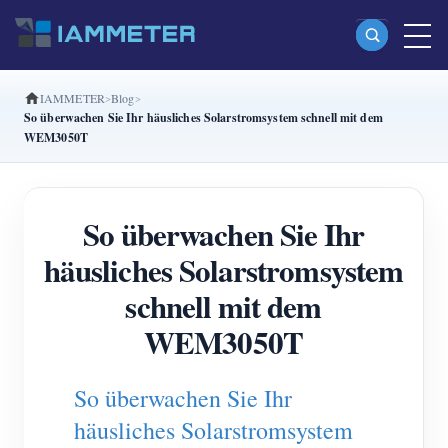
IAMMETER
Blog
Produkte
So überwachen Sie Ihr häusliches Solarstromsystem schnell mit dem
WEM3050T
Einphasiger Wi-Fi-Energiezähler (WEM3080)
Split-Phase-Wi-Fi-Energiezähler (WEM2067)
So überwachen Sie Ihr
Dreiphasiger Wi-Fi-Energiezähler (WEM3080T)
häusliches Solarstromsystem
Dreiphasiger Wi-Fi-Energiezähler (WEM3046T)
schnell mit dem
Dreiphasiger Wi-Fi-Energiezähler (WEM3050T)
WEM3050T
WiFi-Leistungsregler
IAMMETER Cloud Pro
So überwachen Sie Ihr
Self-Hosting-Dienst
häusliches Solarstromsystem