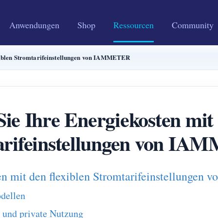
Anwendungen
Shop
Ressourcen
Community
exiblen Stromtarifeinstellungen von IAMMETER
ie Ihre Energiekosten mit 
arifeinstellungen von I
ten mit den flexiblen Stromtarifeinstellung
dellen
 und private Nutzung