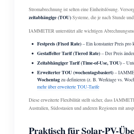
Stromabrechnung ist selten eine Einheitslösung. Verso
zeitabhängige (TOU)
Systeme, die je nach Stunde und 
IAMMETER unterstützt alle wichtigen Abrechnungsmo
Festpreis (Fixed Rate)
– Ein konstanter Preis pr
Gestaffelter Tarif (Tiered Rate)
– Der Preis änder
Zeitabhängiger Tarif (Time-of-Use, TOU)
– Unte
Erweiterter TOU (wochentagsbasiert)
– IAMMET
Wochentag
zu definieren (z. B. Werktage vs. Wo
mehr über erweiterte TOU-Tarife
Diese erweiterte Flexibilität stellt sicher, dass IAMME
Australien, Südostasien und anderen Regionen mit ansp
Praktisch für Solar-PV-Üb