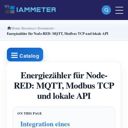
Home
Resources
Documents
Produkte
Energiezähler für Node-RED: MQTT, Modbus TCP und lokale API
Einphasiger Wi-Fi-Energiezähler (WEM3080)
Split-Phase-Wi-Fi-Energiezähler (WEM2067)
Catalog
Dreiphasiger Wi-Fi-Energiezähler (WEM3080T)
Energiezähler für Node-
Dreiphasiger Wi-Fi-Energiezähler (WEM3046T)
RED: MQTT, Modbus TCP
Dreiphasiger Wi-Fi-Energiezähler (WEM3050T)
und lokale API
WiFi-Leistungsregler
IAMMETER Cloud Pro
Self-Hosting-Dienst
Integration eines