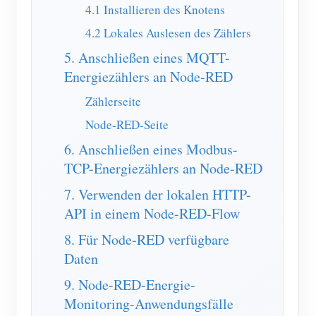
4.1 Installieren des Knotens
Blog
App Store
4.2 Lokales Auslesen des Zählers
Website erkunden
5. Anschließen eines MQTT-
Energiezählers an Node-RED
PV-Ranking
Zählerseite
Node-RED-Seite
6. Anschließen eines Modbus-
TCP-Energiezählers an Node-RED
7. Verwenden der lokalen HTTP-
API in einem Node-RED-Flow
8. Für Node-RED verfügbare
Daten
9. Node-RED-Energie-
Monitoring-Anwendungsfälle