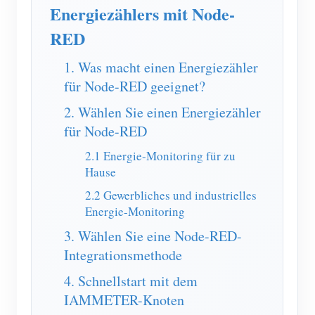
EV-Ladegerät
Energiezählers mit Node-
IAMMETER Simulator
RED
Virtueller Zähler
1. Was macht einen Energiezähler
für Node-RED geeignet?
System für Energieprognose und Simulation
2. Wählen Sie einen Energiezähler
Anwendungen
für Node-RED
Energieüberwachung für Solar-PV-Systeme
Shop
2.1 Energie-Monitoring für zu
Stromverbrauchsmonitor
Hause
Ressourcen
2.2 Gewerbliches und industrielles
PV-Heizungssteuerungssystem
Produkt-Schnellstart
Community
Energie-Monitoring
Hausautomation
Dokumentation
3. Wählen Sie eine Node-RED-
Mitwirkendenprogramm
Lösungen
Energieüberwachung für Fabriken
Integrationsmethode
Tutorial-Video
Mitwirkenden-Center
Kontakt
4. Schnellstart mit dem
FAQ
IAMMETER Aktivitäten
Über uns
IAMMETER-Knoten
Nachrichten
Forum