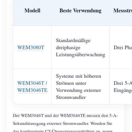
Modell
Beste Verwendung
Messstr
Standardmäßige
WEM3080T
dreiphasige
Drei Ph
Leistungsüberwachung
Systeme mit höheren
WEM3046T /
Strömen unter
Drei 5-
WEM3046TE
Verwendung externer
Eingäng
Stromwandler
Der WEM3046T und der WEM3046TE messen den 5-A-
Sekundärausgang externer Stromwandler. Wenden Sie
das konfigurierte CT-Übersetzungsverhältnis an, wenn