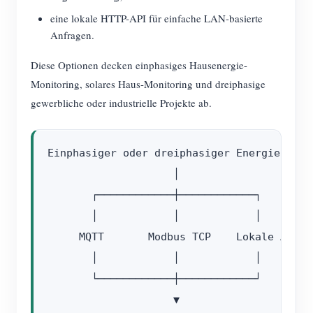
eine lokale HTTP-API für einfache LAN-basierte
Anfragen.
Diese Optionen decken einphasiges Hausenergie-
Monitoring, solares Haus-Monitoring und dreiphasige
gewerbliche oder industrielle Projekte ab.
Einphasiger oder dreiphasiger Energiezähler
                    │

       ┌────────────┼────────────┐

       │            │            │

     MQTT       Modbus TCP    Lokale API

       │            │            │

       └────────────┼────────────┘

                    ▼
