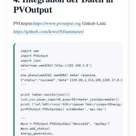
PVOutput
PVOutput:
https://www.pvoutput.org
Github-Link:
https://github.com/lewei50/iammeter/
import wem

import PVOutput

import json

meter=wem.wem3162('http://192.168.1.8')

'''

one phase(wem3162 wem3080) meter response

{"status":"succeed","data":[235.00,1.214,189,1265.17,0.00]} 

'''

print (meter.monitorjson())

(vol,cur,power,importE,exportE)=meter.json2parameter()

print ("vol:%dV\r\ncur:%fA\r\npower:%dw\r\nimportEnergy:%fKWH\r
pv=PVOutput.PVOutputApi('siteNumber','api-key')

'''

#pvo = PVOutput.PVOutputApi("deviceId", "apiKey")

#pvo.add_status(

energy_generation,
