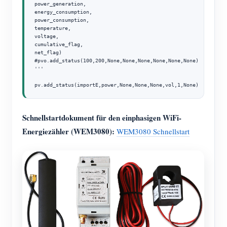
power_generation,

energy_consumption,

power_consumption,

temperature,

voltage,

cumulative_flag,

net_flag)

#pvo.add_status(100,200,None,None,None,None,None,None)

'''

Schnellstartdokument für den einphasigen WiFi-
Energiezähler (WEM3080):
WEM3080 Schnellstart