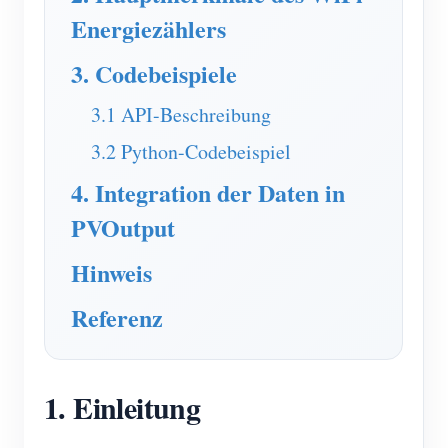
EV-Ladegerät
Energiezählers
IAMMETER Simulator
3. Codebeispiele
Virtueller Zähler
3.1 API-Beschreibung
System für Energieprognose und Simulation
3.2 Python-Codebeispiel
Anwendungen
4. Integration der Daten in
Energieüberwachung für Solar-PV-Systeme
Shop
PVOutput
Stromverbrauchsmonitor
Ressourcen
Hinweis
PV-Heizungssteuerungssystem
Produkt-Schnellstart
Community
Referenz
Hausautomation
Dokumentation
Mitwirkendenprogramm
Lösungen
Energieüberwachung für Fabriken
Tutorial-Video
Mitwirkenden-Center
Kontakt
1. Einleitung
FAQ
IAMMETER Aktivitäten
Über uns
Nachrichten
Forum