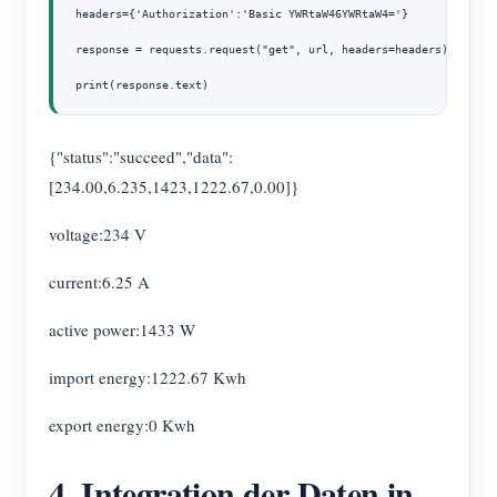
headers={'Authorization':'Basic YWRtaW46YWRtaW4='}

response = requests.request("get", url, headers=headers)

{"status":"succeed","data":
[234.00,6.235,1423,1222.67,0.00]}
voltage:234 V
current:6.25 A
active power:1433 W
import energy:1222.67 Kwh
export energy:0 Kwh
4. Integration der Daten in